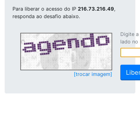
Para liberar o acesso
do IP
216.73.216.49
,
responda ao desafio abaixo.
Digite 
lado no
[trocar imagem]